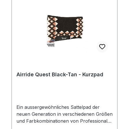
Anpassung an den Pferderücken. Die
Unterseite ist aus 100 % Merino
Schurwolle!Länge: ca. 82 cm
Airride Quest Black-Tan - Kurzpad
Ein aussergewöhnliches Sattelpad der
neuen Generation in verschiedenen Größen
und Farbkombinationen von Professional´s
Choice!Dieses Air Ride Pad zeichnet sich