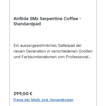
AirRide SMx Serpentine Coffee -
Standardpad
Ein aussergewöhnliches Sattelpad der
neuen Generation in verschiedenen Größen
und Farbkombinationen von Professional´s
Choice!Dieses Air Ride Pad zeichnet sich
durch seine schockabsorbierende und
atmungsaktive Eigenschaften aus. Durch
die neue patentierte Einlage wird für eine
optimale Luftzirkulation gesorgt und ein
Hitzestau vermieden. Der Schweiß lagert
Regulärer Preis:
299,00 €
sich auf dem luftdurchlässigen Füllmaterial
Preise inkl. MwSt. zzgl. Versandkosten
ab und der Luftstrom beschleunigt die