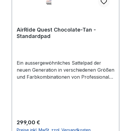
AirRide Quest Chocolate-Tan -
Standardpad
Ein aussergewöhnliches Sattelpad der
neuen Generation in verschiedenen Größen
und Farbkombinationen von Professional´s
Choice!Dieses Air Ride Pad zeichnet sich
durch seine schockabsorbierende und
atmungsaktive Eigenschaften aus. Durch
die neue patentierte Einlage wird für eine
optimale Luftzirkulation gesorgt und ein
Hitzestau weitestgehend vermieden. Der
Regulärer Preis:
299,00 €
Schweiß lagert sich auf dem
Preise inkl. MwSt. zzgl. Versandkosten