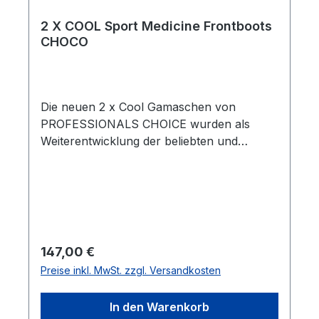
2 X COOL Sport Medicine Frontboots
CHOCO
Die neuen 2 x Cool Gamaschen von
PROFESSIONALS CHOICE wurden als
Weiterentwicklung der beliebten und
meistverkauften ELITE BOOTS entwickelt
.Diese neopren-freien Gamaschen werden
aus einem leichtgewichtigen, super
atmungsaktiven und extrem stretch fähigen
Material hergestellt, um entsprechenden
Komfort, Kühlung und Haltbarkeit zu
Regulärer Preis:
147,00 €
gewährleisten. Das Futter der neuen
Preise inkl. MwSt. zzgl. Versandkosten
Gamaschen besteht aus 2XCool Material,
einem technisch hochentwickelten Textil,
In den Warenkorb
das kühlende Minerale enthält und und