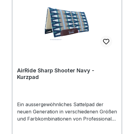
den Pferderücken.Dieses Pad hat eine
Standardlänge von 77 cm.
AirRide Sharp Shooter Navy -
Kurzpad
Ein aussergewöhnliches Sattelpad der
neuen Generation in verschiedenen Größen
und Farbkombinationen von Professional´s
Choice!Dieses anatomische geformte Air
Ride Pad zeichnet sich durch seine