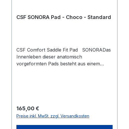
CSF SONORA Pad - Choco - Standard
CSF Comfort Saddle Fit Pad SONORADas
Innenleben dieser anatomisch
vorgeformten Pads besteht aus einem
hochwertigen, geschäumten Material, das
Satteldrücke weitgehend verhindern kann.
Einzelne Druckpunkte werden deutlich
reduziert und das Reitergewicht
gleichmäßiger verteilt. Selbstverständlich
besteht die Unterseite aus einem
Regulärer Preis:
165,00 €
hautsymphatischen WOLL FLIES. Die
Preise inkl. MwSt. zzgl. Versandkosten
Decke selbst ist natürlich aus Wolle
handgewoben. Länge: ca. 83 cm