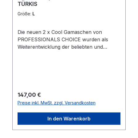
TÜRKIS
Größe:
L
Die neuen 2 x Cool Gamaschen von
PROFESSIONALS CHOICE wurden als
Weiterentwicklung der beliebten und
meistverkauften ELITE BOOTS entwickelt
.Diese neopren-freien Gamaschen werden
aus einem leichtgewichtigen, super
atmungsaktiven und extrem stretch fähigen
Material hergestellt, um entsprechenden
Komfort, Kühlung und Haltbarkeit zu
Regulärer Preis:
147,00 €
gewährleisten. Das Futter der neuen
Preise inkl. MwSt. zzgl. Versandkosten
Gamaschen besteht aus 2XCool Material,
einem technisch hochentwickelten Textil,
In den Warenkorb
das kühlende Minerale enthält und und
Feuchtigkeit ableitet .Die neue, dehnbare
Kevelar Verstärkung auf dem Unterzug