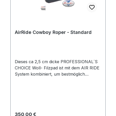
AirRide Cowboy Roper - Standard
Dieses ca 2,5 cm dicke PROFESSIONAL´S
CHOICE Woll- Filzpad ist mit dem AIR RIDE
System kombiniert, um bestmöglich
Druckpunkte zu reduzieren und Schock zu
absorbieren.Selbstverständlich ist dieses
Pad anatomisch geschnitten.Pflegehinweis:
Pad gut auslüften und gelegentlich mit einer
weichen Bürste säubern.Maße: 81
cmStärke Filz: ca. 3 cm
Regulärer Preis:
350,00 €