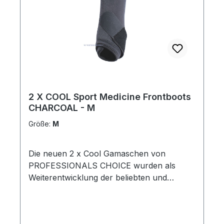
Medicine Boots halten die Pferdebeine
trocken, kühl und geschützt.
2 X COOL Sport Medicine Frontboots
CHARCOAL - M
Größe:
M
Die neuen 2 x Cool Gamaschen von
PROFESSIONALS CHOICE wurden als
Weiterentwicklung der beliebten und
meistverkauften ELITE BOOTS entwickelt
.Diese neopren-freien Gamaschen werden
aus einem leichtgewichtigen, super