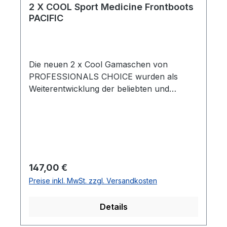
2 X COOL Sport Medicine Frontboots
PACIFIC
Die neuen 2 x Cool Gamaschen von
PROFESSIONALS CHOICE wurden als
Weiterentwicklung der beliebten und
meistverkauften ELITE BOOTS entwickelt
.Diese neopren-freien Gamaschen werden
aus einem leichtgewichtigen, super
atmungsaktiven und extrem stretch fähigen
Material hergestellt, um entsprechenden
Komfort, Kühlung und Haltbarkeit zu
Regulärer Preis:
147,00 €
gewährleisten. Das Futter der neuen
Preise inkl. MwSt. zzgl. Versandkosten
Gamaschen besteht aus 2XCool Material,
einem technisch hochentwickelten Textil,
Details
das kühlende Minerale enthält und und
Feuchtigkeit ableitet .Die neue, dehnbare