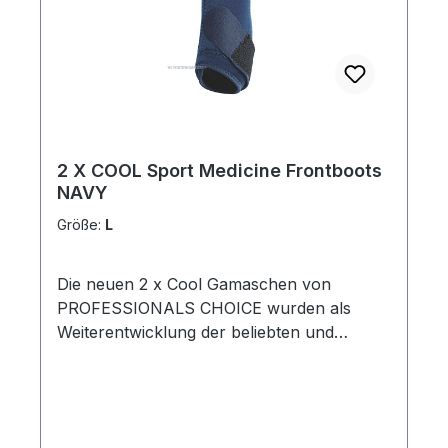
trocken, kühl und geschützt.Größe: M
2 X COOL Sport Medicine Frontboots
NAVY
Größe:
L
Die neuen 2 x Cool Gamaschen von
PROFESSIONALS CHOICE wurden als
Weiterentwicklung der beliebten und
meistverkauften ELITE BOOTS entwickelt
.Diese neopren-freien Gamaschen werden
aus einem leichtgewichtigen, super
atmungsaktiven und extrem stretch fähigen