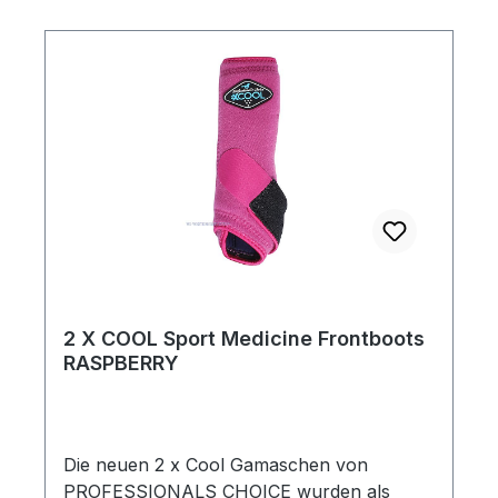
Kevelar Verstärkung auf dem Unterzug
gewährleistet verbesserte Unterstützung
und Haltbarkeit ohne die Bewegungsfreiheit
einzuschränken.Die „ 2XCool“ Sports
Medicine Boots halten die Pferdebeine
trocken, kühl und geschützt.
2 X COOL Sport Medicine Frontboots
RASPBERRY
Die neuen 2 x Cool Gamaschen von
PROFESSIONALS CHOICE wurden als