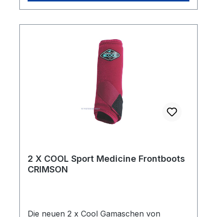
Feuchtigkeit ableitet .Die neue, dehnbare
Kevelar Verstärkung auf dem Unterzug
gewährleistet verbesserte Unterstützung
und Haltbarkeit ohne die Bewegungsfreiheit
einzuschränken.Die „ 2XCool“ Sports
Medicine Boots halten die Pferdebeine
trocken, kühl und geschützt.Größe: M
2 X COOL Sport Medicine Frontboots
CRIMSON
Die neuen 2 x Cool Gamaschen von