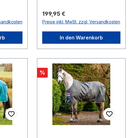
Regulärer Preis:
199,95 €
rsandkosten
Preise inkl. MwSt. zzgl. Versandkosten
rb
In den Warenkorb
Rabatt
%