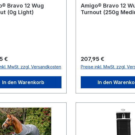
o® Bravo 12 Wug
Amigo® Bravo 12 W
ut (0g Light)
Turnout (250g Medi
rer Preis:
Regulärer Preis:
5 €
207,95 €
inkl. MwSt. zzgl. Versandkosten
Preise inkl. MwSt. zzgl. Ve
In den Warenkorb
In den Warenko