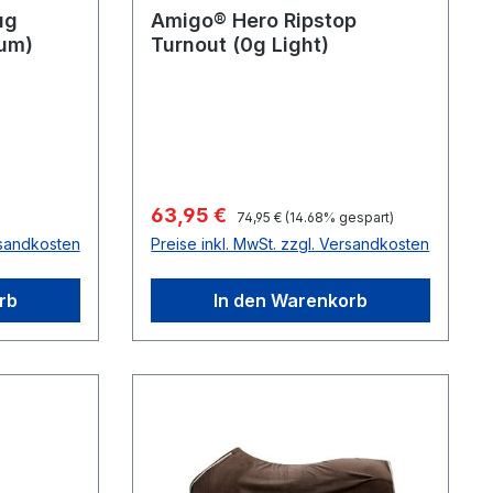
ug
Amigo® Hero Ripstop
um)
Turnout (0g Light)
Regulärer Preis:
Verkaufspreis:
63,95 €
74,95 €
(14.68% gespart)
rsandkosten
Preise inkl. MwSt. zzgl. Versandkosten
rb
In den Warenkorb