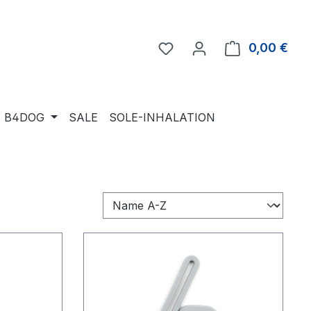
Du hast 0 Produkte auf 
0,00 €
Ware
B4DOG
SALE
SOLE-INHALATION