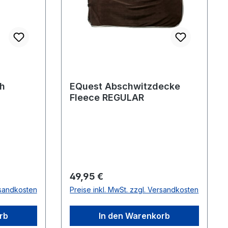
ch
EQuest Abschwitzdecke
Fleece REGULAR
Regulärer Preis:
49,95 €
rsandkosten
Preise inkl. MwSt. zzgl. Versandkosten
rb
In den Warenkorb