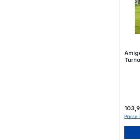
Amigo
Turno
(50g 
Regulä
103,9
Preise 