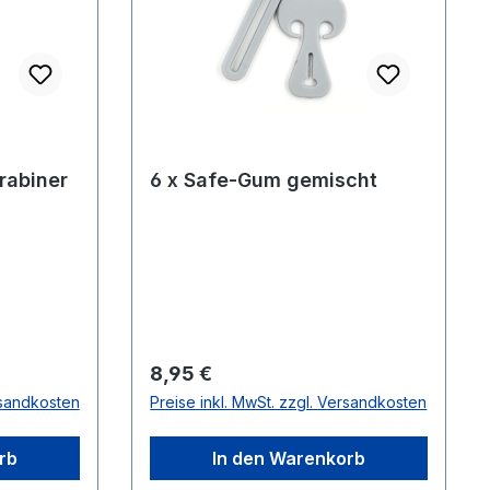
rabiner
6 x Safe-Gum gemischt
Regulärer Preis:
8,95 €
rsandkosten
Preise inkl. MwSt. zzgl. Versandkosten
rb
In den Warenkorb