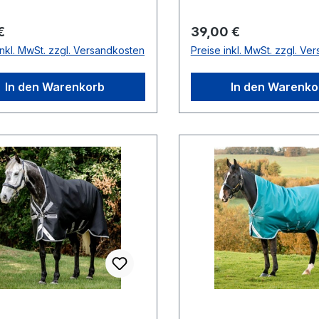
rer Preis:
Regulärer Preis:
€
39,00 €
inkl. MwSt. zzgl. Versandkosten
Preise inkl. MwSt. zzgl. Ve
In den Warenkorb
In den Warenko