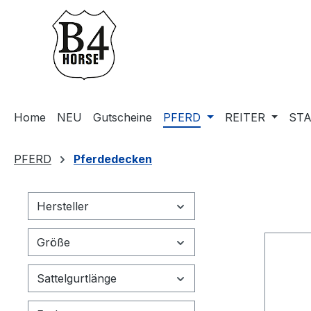
m Hauptinhalt springen
Zur Suche springen
Zur Hauptnavigation springen
Home
NEU
Gutscheine
PFERD
REITER
STA
PFERD
Pferdedecken
Hersteller
Größe
Sattelgurtlänge