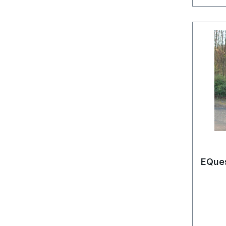
EQues