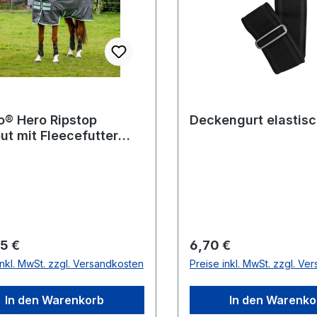
® Hero Ripstop
Deckengurt elastis
ut mit Fleecefutter
Light)
rer Preis:
Regulärer Preis:
5 €
6,70 €
inkl. MwSt. zzgl. Versandkosten
Preise inkl. MwSt. zzgl. Ve
In den Warenkorb
In den Warenko