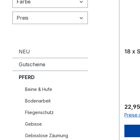
Farbe
Preis
18 x 
NEU
Gutscheine
PFERD
Beine & Hufe
Bodenarbeit
Regulä
22,95
Fliegenschutz
Preise 
Gebisse
Gebisslose Zäumung