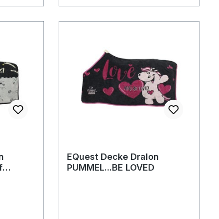
n
EQuest Decke Dralon
f
PUMMEL...BE LOVED