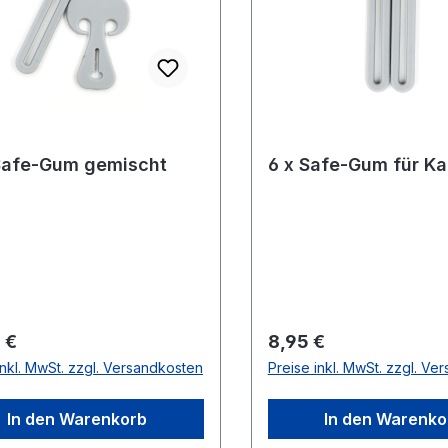
Safe-Gum gemischt
6 x Safe-Gum für Ka
rer Preis:
Regulärer Preis:
 €
8,95 €
inkl. MwSt. zzgl. Versandkosten
Preise inkl. MwSt. zzgl. Ve
In den Warenkorb
In den Warenko