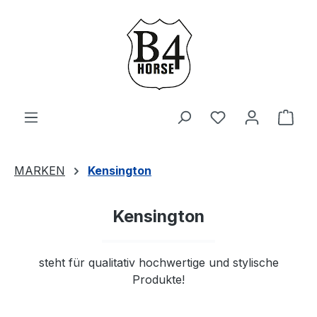
Zum Hauptinhalt springen
Du hast 0 Produ
Ware
MARKEN
Kensington
Kensington
steht für qualitativ hochwertige und stylische
Produkte!