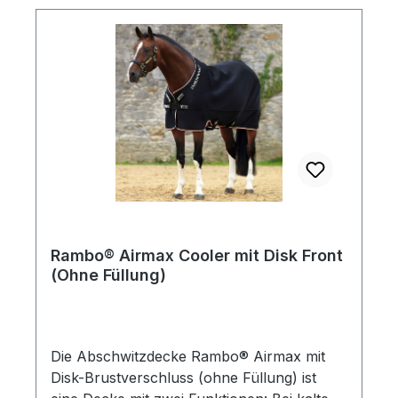
trocken.Einfacher Schweifkordel: Für
sicheren Halt ohne
Verrutschen.Hautfreundliche und
pflegeleichte Faser: Besonders gut für
Allergiker geeignet und resistent gegen
Milben und Motten.
Rambo® Airmax Cooler mit Disk Front
(Ohne Füllung)
Die Abschwitzdecke Rambo® Airmax mit
Disk-Brustverschluss (ohne Füllung) ist