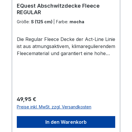
EQuest Abschwitzdecke Fleece
REGULAR
Größe:
S (125 cm)
|
Farbe:
mocha
Die Regular Fleece Decke der Act-Line Linie
ist aus atmungsaktivem, klimaregulierendem
Fleecematerial und garantiert eine hohe
Abschwitzfunktion. Dank einer einfachen
Schweifkordel, dem weichen
Widerristpolster und dem ergonomischen
Schnitt ist ein optimaler Sitz gegeben und
Scheuerstellen werden vermieden.
Regulärer Preis:
49,95 €
Preise inkl. MwSt. zzgl. Versandkosten
In den Warenkorb