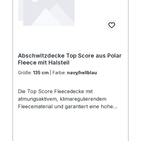
Abschwitzdecke Top Score aus Polar
Fleece mit Halsteil
Größe:
135 cm
|
Farbe:
navy/hellblau
Die Top Score Fleecedecke mit
atmungsaktivem, klimaregulierendem
Fleecematerial und garantiert eine hohe
Abschwitzfunktion. Dank dem einfachen
Schweifriemen und Stirnriemen und
ergonomischen Schnitt ist ein optimaler Sitz
gegeben und Scheuerstellen werden