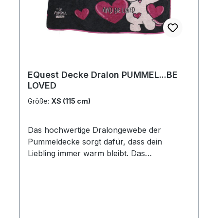
Allergiker geeignet und resistent gegen
Milben und Motten.
EQuest Decke Dralon PUMMEL...BE
LOVED
Größe:
XS (115 cm)
Das hochwertige Dralongewebe der
Pummeldecke sorgt dafür, dass dein
Liebling immer warm bleibt. Das
Pummeleinhorn und die vielen Herzchen
sind der Hingucker in jedem Stall!