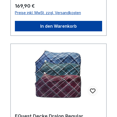
Regulärer Preis:
169,90 €
Preise inkl. MwSt. zzgl. Versandkosten
In den Warenkorb
EQuest Decke Dralon Regular