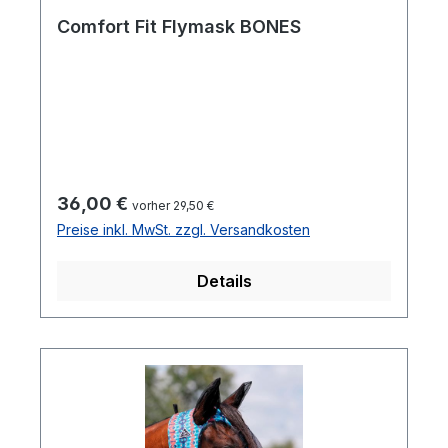
Comfort Fit Flymask BONES
Regulärer Preis:
36,00 €
vorher 29,50 €
Preise inkl. MwSt. zzgl. Versandkosten
Details