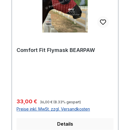
Comfort Fit Flymask BEARPAW
Regulärer Preis:
Verkaufspreis:
33,00 €
36,00 €
(8.33% gespart)
Preise inkl. MwSt. zzgl. Versandkosten
Details