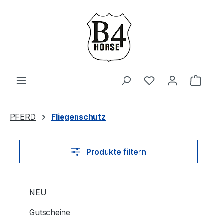
Zum Hauptinhalt springen
Du hast 0 Produ
Ware
PFERD
Fliegenschutz
Produkte filtern
NEU
Gutscheine