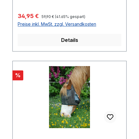
Regulärer Preis:
Verkaufspreis:
34,95 €
59,90 €
(41.65% gespart)
Preise inkl. MwSt. zzgl. Versandkosten
Details
Rabatt
%