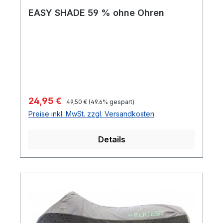
EASY SHADE 59 % ohne Ohren
Regulärer Preis:
Verkaufspreis:
24,95 €
49,50 €
(49.6% gespart)
Preise inkl. MwSt. zzgl. Versandkosten
Details