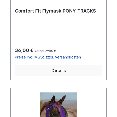
Comfort Fit Flymask PONY TRACKS
Regulärer Preis:
36,00 €
vorher 29,50 €
Preise inkl. MwSt. zzgl. Versandkosten
Details