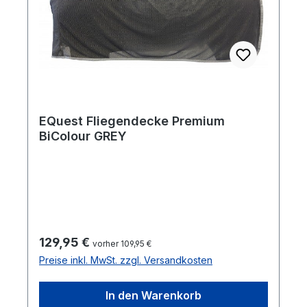
EQuest Fliegendecke Premium
BiColour GREY
Regulärer Preis:
129,95 €
vorher 109,95 €
Preise inkl. MwSt. zzgl. Versandkosten
In den Warenkorb