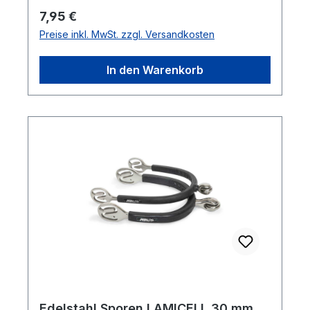
Regulärer Preis:
7,95 €
Preise inkl. MwSt. zzgl. Versandkosten
In den Warenkorb
Edelstahl Sporen LAMICELL 30 mm