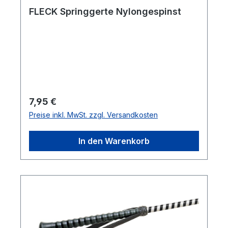
FLECK Springgerte Nylongespinst
Regulärer Preis:
7,95 €
Preise inkl. MwSt. zzgl. Versandkosten
In den Warenkorb