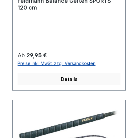
Feldmann Balance Gerten SPORTS
120 cm
Regulärer Preis:
Ab
29,95 €
Preise inkl. MwSt. zzgl. Versandkosten
Details