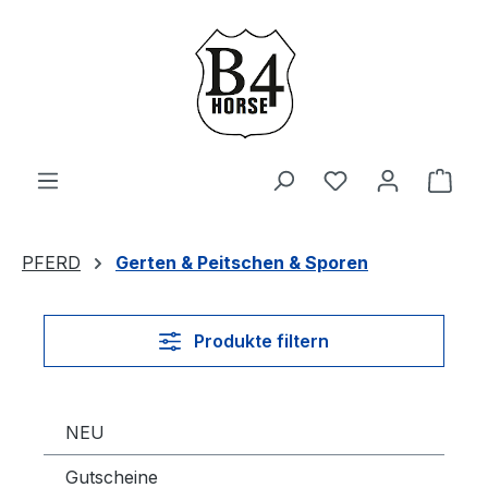
Zum Hauptinhalt springen
Du hast 0 Produ
Ware
PFERD
Gerten & Peitschen & Sporen
Produkte filtern
NEU
Gutscheine