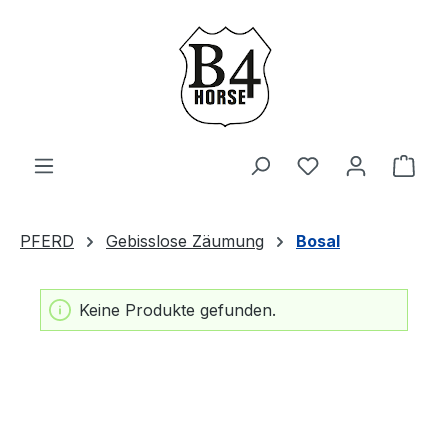
Zum Hauptinhalt springen
Du hast 0 Produ
Ware
PFERD
Gebisslose Zäumung
Bosal
Keine Produkte gefunden.