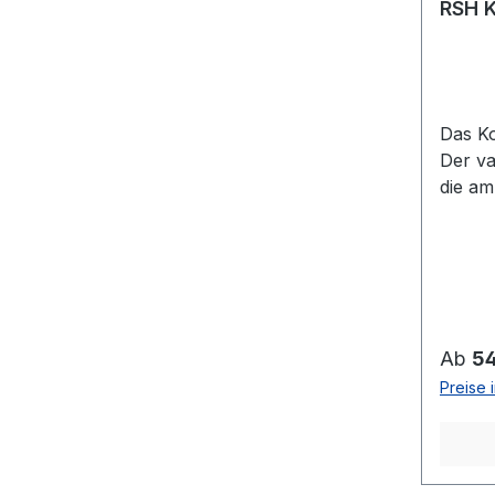
RSH K
Das Ko
Der va
die am
Nacken
sich m
elasti
von Pf
Kann 
Augen
Regulä
Ab
54
Verle
Preise 
werden
Ljori 
entsp
geliefe