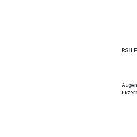
RSH F
Augen
Ekzem