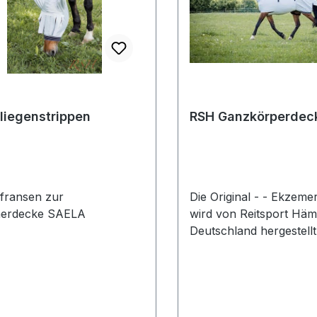
liegenstrippen
RSH Ganzkörperdeck
fransen zur
Die Original - - Ekzemerdecke
erdecke SAELA
wird von Reitsport Häm
Deutschland hergestellt
Original - - Ekzemerdecke ist
deutsche Wertarbeit au
Stoff und solider
Verarbeitung. Die Herst
erfolgt standardmäßig i