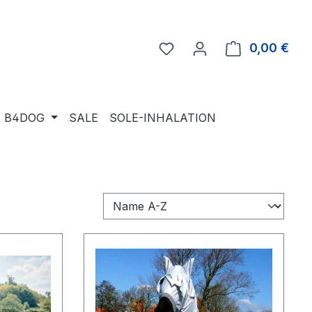
Du hast 0 Produkte auf 
0,00 €
Ware
B4DOG
SALE
SOLE-INHALATION