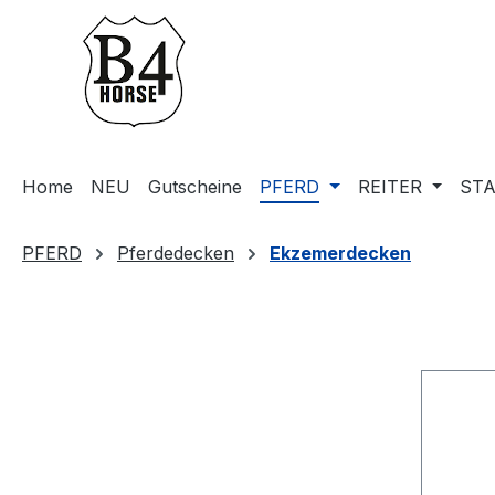
m Hauptinhalt springen
Zur Suche springen
Zur Hauptnavigation springen
Home
NEU
Gutscheine
PFERD
REITER
STA
PFERD
Pferdedecken
Ekzemerdecken