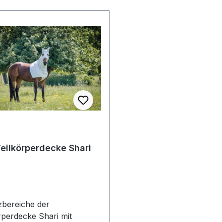
die Halftergröße
Decke zu entwickeln, i
!!Hinweise: Bei
gelungen.Eine Maßanfe
endungen müssen wir
speziell nach Deinen 
und der Hygienevorgaben
ist mit einem Aufpreis i.
o für die Reinigung
möglich. Die Lieferung e
sendungen sind
dann innerhalb von ca.
 an den Hersteller Reitsport
Wochen. Die Sonderanf
rle zu senden.
ist jedoch vom Umtaus
ausgeschlossen! Bitte 
vorab per E-Mail Konta
auf. Ekzemerdecken si
das häufig tägliche Tra
eilkörperdecke Shari
besonderen Herausfor
und Belastungen ausges
der Entwicklung dieser
wurden auf diese Eigen
ein besonderes Augen
zbereiche der
gelegt, die Decke wurde
rperdecke Shari mit
entwickelt. Sollte unerw