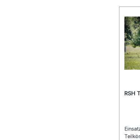
immer 
angeben
Rücks
aufgr
15 Eur
berechnen! Rück
direkt
Hämme
RSH T
Einsat
Teilkö