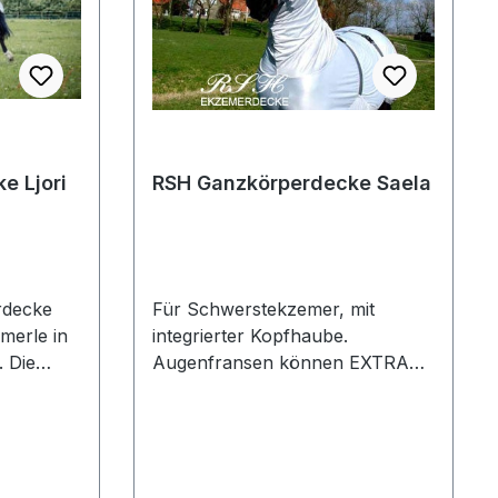
e Ljori
RSH Ganzkörperdecke Saela
Für Schwerstekzemer, mit
merle in
integrierter Kopfhaube.
. Die
Augenfransen können EXTRA
dazu bestellt werden!Vorbei sind
s bestem
Probleme im Mähnenbereich, ein
Rundumschutz, der alle
ellung
Problemzonen
n
abdeckt.Standardmassig ohne