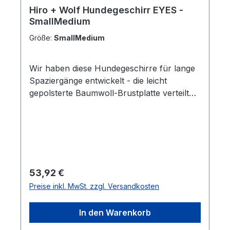
Hiro + Wolf Hundegeschirr EYES -
SmallMedium
Größe:
SmallMedium
Wir haben diese Hundegeschirre für lange
Spaziergänge entwickelt - die leicht
gepolsterte Baumwoll-Brustplatte verteilt
das Gewicht gleichmäßig auf den Körper
und macht Spaziergänge mit dem Geschirr
zu einem unbeschwerten und
komfortablen Erlebnis. Mit zwei Größen auf
Lager passen diese Geschirre für
Spielzeug, kleine und mittelgroße Hunde,
Regulärer Preis:
53,92 €
und in Verbindung mit verstellbaren Riemen
Preise inkl. MwSt. zzgl. Versandkosten
können Sie Ihrem Begleiter eine individuelle
Passform verleihen. Der Gurt verfügt
In den Warenkorb
außerdem über zwei einfache
Clipverschlüsse, die schnell, problemlos