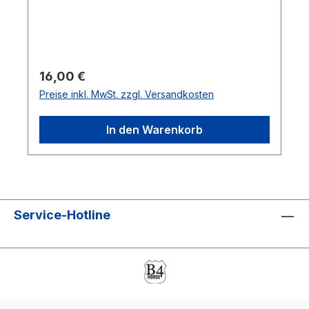
wasserabweisend, vielfältig
einsetzbar. Maße: Höhe/Height 24 cm, ø 25
cm
Regulärer Preis:
16,00 €
Preise inkl. MwSt. zzgl. Versandkosten
In den Warenkorb
Service-Hotline