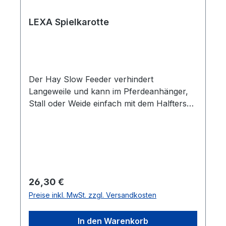
LEXA Spielkarotte
Der Hay Slow Feeder verhindert
Langeweile und kann im Pferdeanhänger,
Stall oder Weide einfach mit dem Halfterseil
(Länge 2 m, Durchmesser 2,5 cm mit zwei
Schlaufen a´ 35 cm) befestigt werden. Die
Spielkarotte besteht aus Naturkautschuk
und ist dadurch besonders pflegeleicht. Ob
Heu, Stroh, oder Leckerchen befüllt sorgt
das Spielzeug für mehr Abwechslung.
Regulärer Preis:
26,30 €
Durch die stetige Bewegung verlängert sich
Preise inkl. MwSt. zzgl. Versandkosten
automatisch die Futteraufnahme. Zudem ist
es einfach zu bewässern.
In den Warenkorb