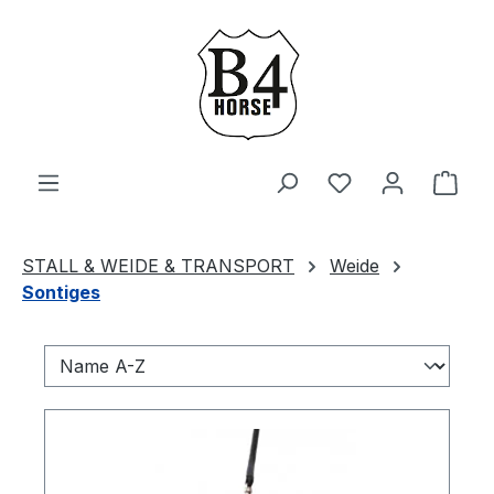
Zum Hauptinhalt springen
Du hast 0 Produ
Ware
STALL & WEIDE & TRANSPORT
Weide
Sontiges