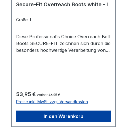
Secure-Fit Overreach Boots white - L
Größe:
L
Diese Professional´s Choice Overreach Bell
Boots SECURE-FIT zeichnen sich durch die
besonders hochwertige Verarbeitung von
ausgewählten Duratex-Materialien aus.
Dadurch sind sie außergewöhnlich robust,
leicht zu reinigen, wirken
schockabsorbierend auf den Huf und
schützen den Ballen sowie den Kronrand.
Durch die Einarbeitung eines Stoppers wird
Regulärer Preis:
53,95 €
vorher 46,95 €
das Drehen des Boots verhindert. In
Preise inkl. MwSt. zzgl. Versandkosten
Kombination mit den Sports Medicine Boots
ist das Bein Deines Pferds rundum
In den Warenkorb
geschützt.Die Overreach Boots wurden als
Ergänzung zu den Sports Medicine Boots