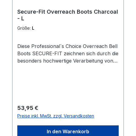
Secure-Fit Overreach Boots Charcoal
- L
Größe:
L
Diese Professional´s Choice Overreach Bell
Boots SECURE-FIT zeichnen sich durch die
besonders hochwertige Verarbeitung von
ausgewählten Duratex-Materialien aus.
Dadurch sind sie außergewöhnlich robust,
leicht zu reinigen, wirken
schockabsorbierend auf den Huf und
schützen den Ballen sowie den Kronrand.
Durch die Einarbeitung eines Stoppers wird
Regulärer Preis:
53,95 €
das Drehen des Boots verhindert. In
Preise inkl. MwSt. zzgl. Versandkosten
Kombination mit den Sports Medicine Boots
ist das Bein Deines Pferds rundum
In den Warenkorb
geschützt.Die Overreach Boots wurden als