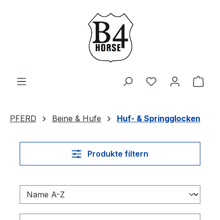
Zum Hauptinhalt springen
Du hast 0 Produ
Ware
PFERD
Beine & Hufe
Huf- & Springglocken
Produkte filtern