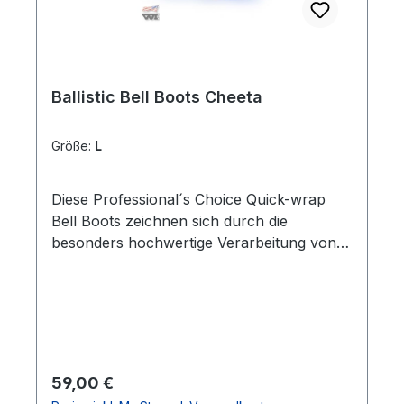
Ballistic Bell Boots Cheeta
Größe:
L
Diese Professional´s Choice Quick-wrap
Bell Boots zeichnen sich durch die
besonders hochwertige Verarbeitung von
ausgewählten Materialien aus. Dadurch
sind sie außergewöhnlich robust, leicht zu
reinigen, wirken schockabsorbierend auf
den Huf und schützen den Ballen sowie
den Kronrand vor Trittverletzungen. Ob im
Wasser oder im Sand die Bell Boots sorgen
Regulärer Preis:
59,00 €
für einen effektiven Beinschutz. In