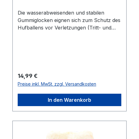
Die wasserabweisenden und stabilen
Gummiglocken eignen sich zum Schutz des
Hufballens vor Verletzungen (Tritt- und
Streifverletzungen). Der starke doppelte
Klettverschluss, sowie der anatomische
Schnitt sorgen für einen optimalen Sitz
ohne Scheuer- und Druckstellen zu
verursachen.Lieferumfang: 1 Paar
Regulärer Preis:
14,99 €
Preise inkl. MwSt. zzgl. Versandkosten
In den Warenkorb