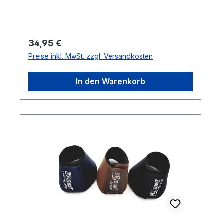
doppelten Klettverschluss sitzt die Glocke
optimal am Gelenk des Pferdes, ohne
Scheuer- oder Druckstellen zu
hinterlassen.Farbe: schwarz Lieferumfang:
Regulärer Preis:
34,95 €
1 Paar
Preise inkl. MwSt. zzgl. Versandkosten
In den Warenkorb