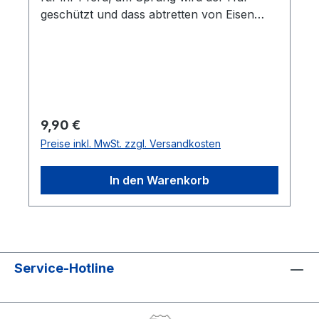
geschützt und dass abtretten von Eisen
wird verhindert. Durch das besonders
weiche Gummimaterial wird ein Scheuern
verhindert. Verschlossen werden die
Glocken durch den extra Breiten,
zweiteiligen Doppelklettverschluss. Verkauf
als Paar
Regulärer Preis:
9,90 €
Preise inkl. MwSt. zzgl. Versandkosten
In den Warenkorb
Service-Hotline