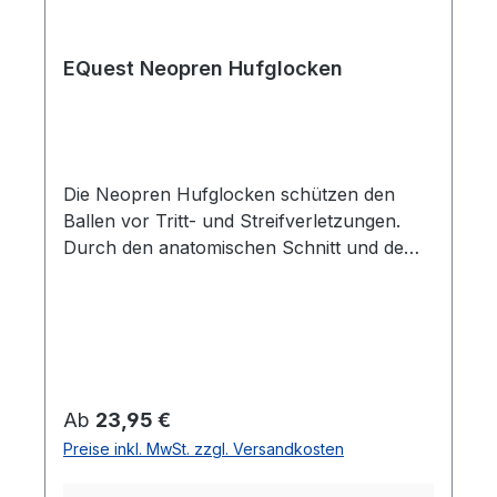
EQuest Neopren Hufglocken
Die Neopren Hufglocken schützen den
Ballen vor Tritt- und Streifverletzungen.
Durch den anatomischen Schnitt und dem
starken doppelten Klettverschluss sitzt die
Glocke optimal am Gelenk des Pferdes,
ohne Scheuer- oder Druckstellen zu
hinterlassen.Lieferumfang: 1 Paar
Regulärer Preis:
Ab
23,95 €
Preise inkl. MwSt. zzgl. Versandkosten