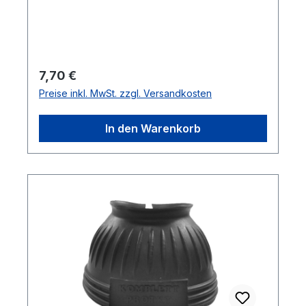
Scheuerstellen können durch den
verstellbaren Klettverschluss sowie das
flexible Material optimal an das Pferdebein
angepasst werden.Lieferumfang: 1
StückFarbe: schwarz
Regulärer Preis:
7,70 €
Preise inkl. MwSt. zzgl. Versandkosten
In den Warenkorb