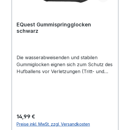
EQuest Gummispringglocken
schwarz
Die wasserabweisenden und stabilen
Gummiglocken eignen sich zum Schutz des
Hufballens vor Verletzungen (Tritt- und
Streifverletzungen). Der starke doppelte
Klettverschluss, sowie der anatomische
Schnitt sorgen für einen optimalen Sitz
ohne Scheuer- und Druckstellen zu
verursachen.Lieferumfang: 1 Paar
Regulärer Preis:
14,99 €
Preise inkl. MwSt. zzgl. Versandkosten