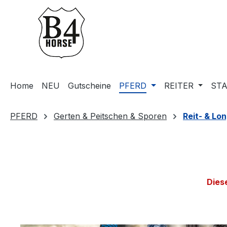
m Hauptinhalt springen
Zur Suche springen
Zur Hauptnavigation springen
Home
NEU
Gutscheine
PFERD
REITER
STA
PFERD
Gerten & Peitschen & Sporen
Reit- & Lo
Dies