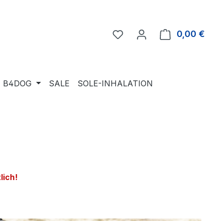
Du hast 0 Produkte auf 
0,00 €
Ware
B4DOG
SALE
SOLE-INHALATION
lich!