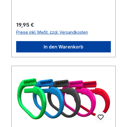
4,5.Länge 23 cmFarbe: schwarz
Regulärer Preis:
19,95 €
Preise inkl. MwSt. zzgl. Versandkosten
In den Warenkorb