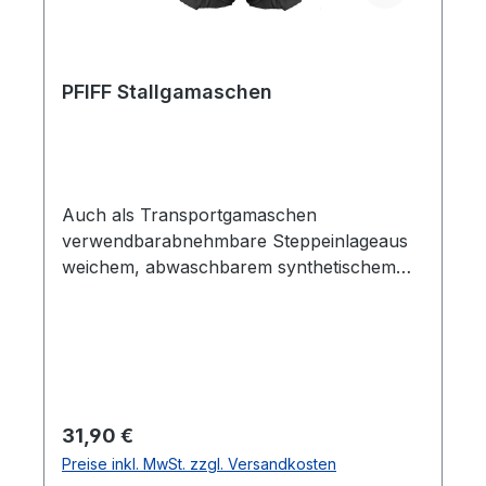
PFIFF Stallgamaschen
Auch als Transportgamaschen
verwendbarabnehmbare Steppeinlageaus
weichem, abwaschbarem synthetischem
Kautschukvier
Klettverschlüsse Lieferumfang: 2
StückFarbe : schwarzGröße:
Cob/FullMaterial Steppeinlage:Obermaterial:
80 % Polyester, 20 %
BaumwolleUntermaterial: 80 % Polyester,
Regulärer Preis:
31,90 €
20 % BaumwolleFüllung: 100 % Polyester
Preise inkl. MwSt. zzgl. Versandkosten