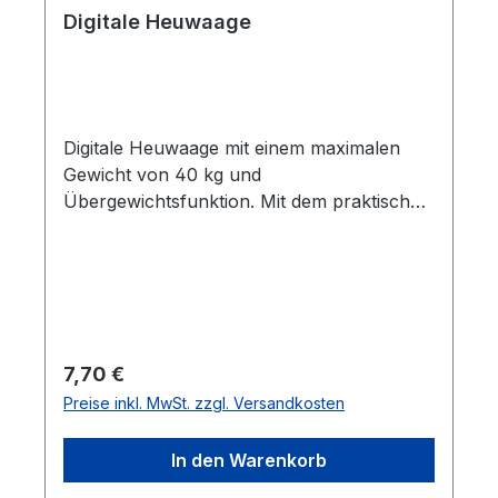
Digitale Heuwaage
Digitale Heuwaage mit einem maximalen
Gewicht von 40 kg und
Übergewichtsfunktion. Mit dem praktischen
Polyestergurt kann nun die
Raufuttermenge optimal abgemessen
werden. Maße: 3,5 x 10 x 3 cm
Regulärer Preis:
7,70 €
Preise inkl. MwSt. zzgl. Versandkosten
In den Warenkorb