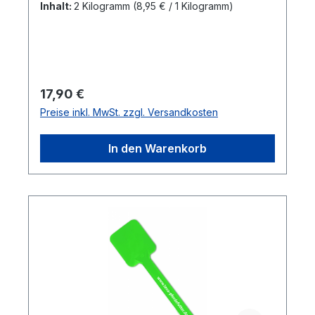
festgepressten Briketts eignet sich
Inhalt:
2 Kilogramm
(8,95 € / 1 Kilogramm)
insbesondere auch für staubempfindliche
Pferde. Verpackungseinheit: 2 Seile a´1 kg
Zusammensetzung100 % Luzerne, Briketts,
EinzelfuttermittelAnalytische
Bestandteile:Rohprotein15,3
Regulärer Preis:
17,90 €
%Phosphor0,23 %Rohfaser24,8
Preise inkl. MwSt. zzgl. Versandkosten
%Rohasche11,1 %Feuchte10,0 %Zucker 3,0
%Stärke 0,4 %
In den Warenkorb