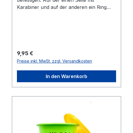
befestigen. Auf der einen Seite mit
Karabiner und auf der anderen ein Ring
zum durchziehen zum aufhängen.
Besonders robust verarbeitet.Farben:
schwarz
Regulärer Preis:
9,95 €
Preise inkl. MwSt. zzgl. Versandkosten
In den Warenkorb