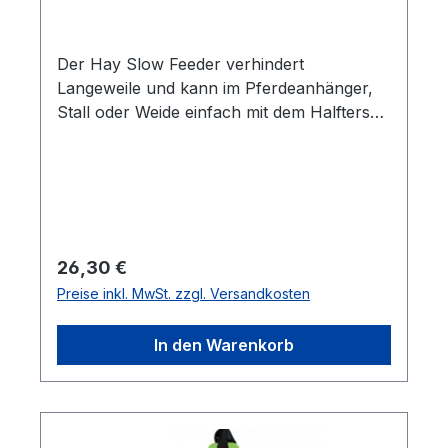
Der Hay Slow Feeder verhindert
Langeweile und kann im Pferdeanhänger,
Stall oder Weide einfach mit dem Halfterseil
(Länge 2 m, Durchmesser 2,5 cm mit zwei
Schlaufen a´ 35 cm) befestigt werden. Der
Spielball besteht aus Naturkautschuk und
ist dadurch besonders pflegeleicht. Ob Heu,
Stroh, oder Leckerchen befüllt sorgt das
Spielzeug für mehr Abwechslung. Durch
Regulärer Preis:
26,30 €
die stetige Bewegung verlängert sich
Preise inkl. MwSt. zzgl. Versandkosten
automatisch die Futteraufnahme. Zudem ist
es einfach zu bewässern.
In den Warenkorb