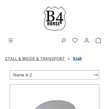
Zum Hauptinhalt springen
Du hast 0 Produ
Ware
STALL & WEIDE & TRANSPORT
Stall