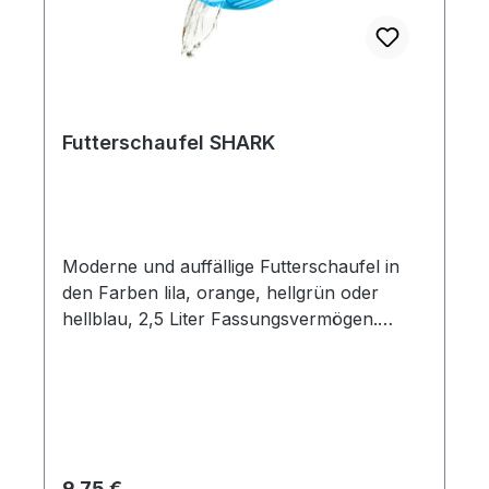
Futterschaufel SHARK
Moderne und auffällige Futterschaufel in
den Farben lila, orange, hellgrün oder
hellblau, 2,5 Liter Fassungsvermögen.
Diese Futterschaufel ist mit Zähnen
entworfen worden, die es dem Benutzer
vereinfachen, ohne Aufwand in
Futtermengen zu graben. „Shark“ hat
zusätzlich eine Skalierung, die eine genaue
Abmessung der Menge an Futter oder
Regulärer Preis:
9,75 €