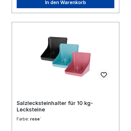
In den Warenkorb
sollte. Der Safe-T-Ties wird im Doppelpack
geliefert und ist in verschiedenen Farben
erhältlich.Lieferumfang: 2 Stück
Salzlecksteinhalter für 10 kg-
Lecksteine
Farbe:
rose´