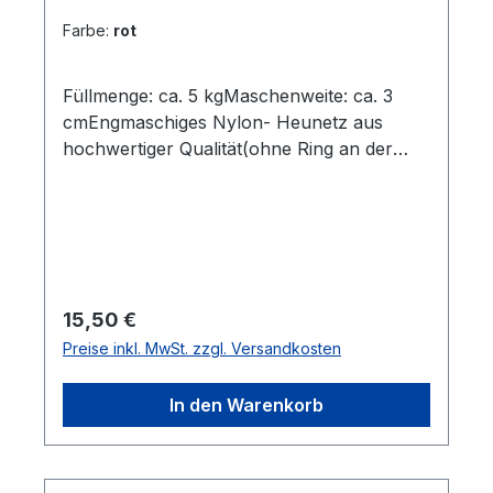
Farbe:
rot
Füllmenge: ca. 5 kgMaschenweite: ca. 3
cmEngmaschiges Nylon- Heunetz aus
hochwertiger Qualität(ohne Ring an der
Unterseite)besonders robust verarbeitet.
Regulärer Preis:
15,50 €
Preise inkl. MwSt. zzgl. Versandkosten
In den Warenkorb