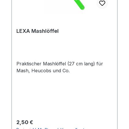
LEXA Mashlöffel
Praktischer Mashlöffel (27 cm lang) für
Mash, Heucobs und Co.
Regulärer Preis:
2,50 €