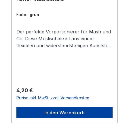
Farbe:
grün
Der perfekte Vorportionierer für Mash und
Co. Diese Müslischale ist aus einem
flexiblen und widerstandsfähigen Kunststoff
gefertigt, welcher lebensmittelecht und
temperaturbeständig ist (deutsche
Produktion). Den passenden Deckel solltest
Du gleich mitbestellen. Dadurch kannst Du
das Futter geschützt vorbereiten, oder das
Mash in Ruhe ziehen lassen.Volumen: 6
Regulärer Preis:
4,20 €
Liter
Preise inkl. MwSt. zzgl. Versandkosten
In den Warenkorb