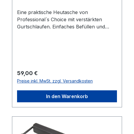
Eine praktische Heutasche von
Professional´s Choice mit verstärkten
Gurtschlaufen. Einfaches Befüllen und
Transportieren durch die hochwertigen und
robusten Seile zur Anbringung an die
gewünschte Stelle. Das Pferd kann von
beiden Seiten das Heu fressen. In
gewohnter hochwertiger Qualität. Ideal für
Stall und Turnier.Maschenweite: ca. 9 x 6
Regulärer Preis:
59,00 €
cmMaße ca: B 58 cm x L 55 cm T 23 cm
Preise inkl. MwSt. zzgl. Versandkosten
In den Warenkorb