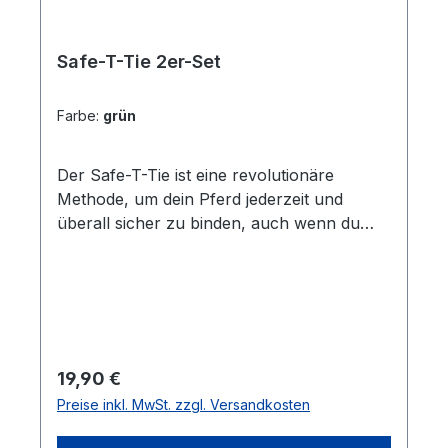
Safe-T-Tie 2er-Set
Farbe:
grün
Der Safe-T-Tie ist eine revolutionäre
Methode, um dein Pferd jederzeit und
überall sicher zu binden, auch wenn du
nicht direkt bei ihm bist. Außerdem kannst
du mit dem Safe-T-Tie einen Spielball
sicher in der Box aufhängen. Wenn du die
doppelte Sicherheit beim Anbinden haben
möchtest, kannst du beide Safe T-Ties
übereinander verwenden. Der Safe-T-Tie
Regulärer Preis:
19,90 €
ist einfach mitzunehmen und
Preise inkl. MwSt. zzgl. Versandkosten
wiederverwendbar. Ein Sicherheitsanbinder
auf den kein Pferdebesitzer verzichten