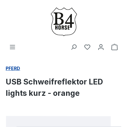
Zum Hauptinhalt springen
Du hast 0 Produ
Ware
PFERD
USB Schweifreflektor LED
lights kurz - orange
Bildergalerie überspringen