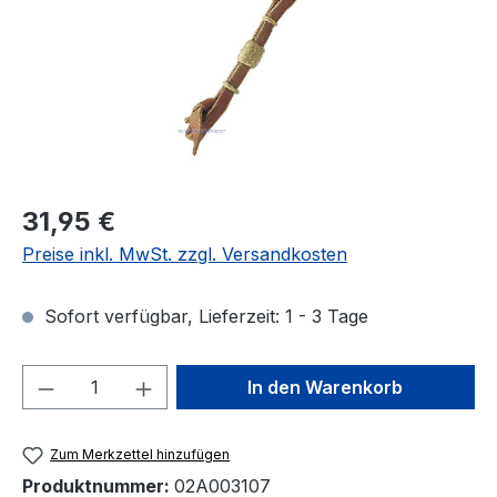
Regulärer Preis:
31,95 €
Preise inkl. MwSt. zzgl. Versandkosten
Sofort verfügbar, Lieferzeit: 1 - 3 Tage
Produkt Anzahl: Gib den gewünschten We
In den Warenkorb
Zum Merkzettel hinzufügen
Produktnummer:
02A003107