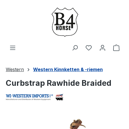
Zum Hauptinhalt springen
Du hast 0 Produ
Ware
Western
Western Kinnketten & -riemen
Curbstrap Rawhide Braided
Bildergalerie überspringen