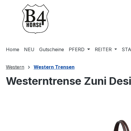
m Hauptinhalt springen
Zur Suche springen
Zur Hauptnavigation springen
Home
NEU
Gutscheine
PFERD
REITER
STA
Western
Western Trensen
Westerntrense Zuni Des
Bildergalerie überspringen