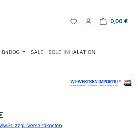
Du hast 0 Produkte auf 
0,00 €
Ware
B4DOG
SALE
SOLE-INHALATION
eis:
€
. MwSt. zzgl. Versandkosten