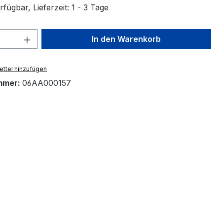
fügbar, Lieferzeit: 1 - 3 Tage
 Anzahl: Gib den gewünschten Wert ein 
In den Warenkorb
ttel hinzufügen
mmer:
06AA000157