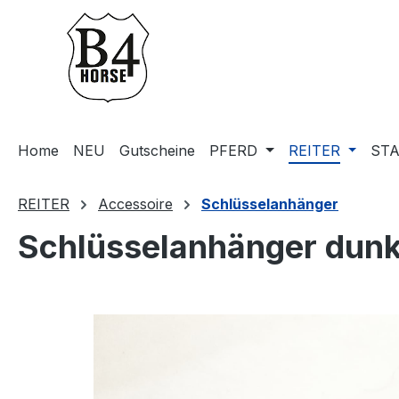
m Hauptinhalt springen
Zur Suche springen
Zur Hauptnavigation springen
Home
NEU
Gutscheine
PFERD
REITER
STA
REITER
Accessoire
Schlüsselanhänger
Schlüsselanhänger dunk
Bildergalerie überspringen