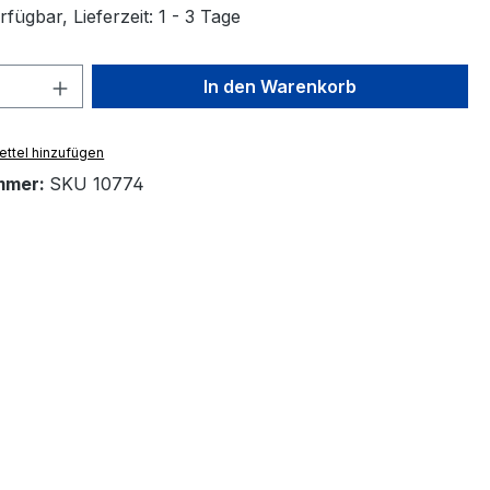
fügbar, Lieferzeit: 1 - 3 Tage
 Anzahl: Gib den gewünschten Wert ein 
In den Warenkorb
ttel hinzufügen
mmer:
SKU 10774