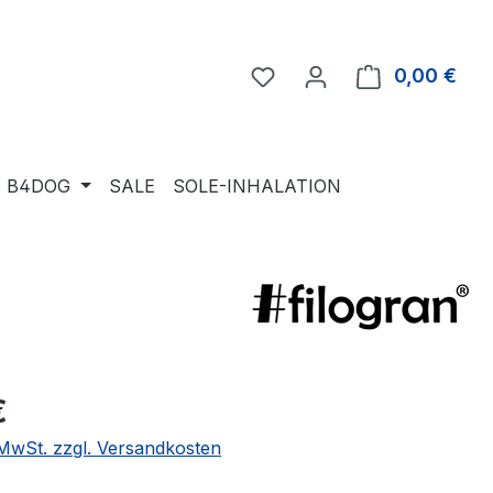
Du hast 0 Produkte auf 
0,00 €
Ware
B4DOG
SALE
SOLE-INHALATION
eis:
€
. MwSt. zzgl. Versandkosten