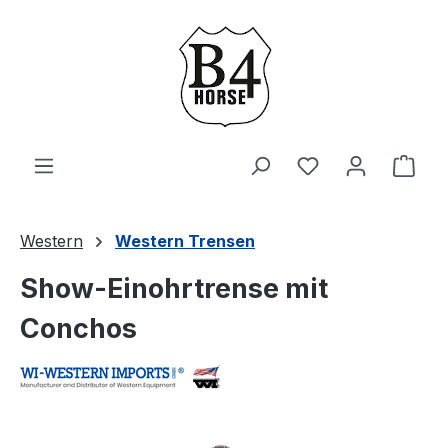
Zum Hauptinhalt springen
Du hast 0 Produ
Ware
Western
Western Trensen
Show-Einohrtrense mit
Conchos
Bildergalerie überspringen