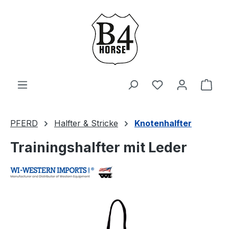
Zum Hauptinhalt springen
Du hast 0 Produ
Ware
PFERD
Halfter & Stricke
Knotenhalfter
Trainingshalfter mit Leder
Bildergalerie überspringen