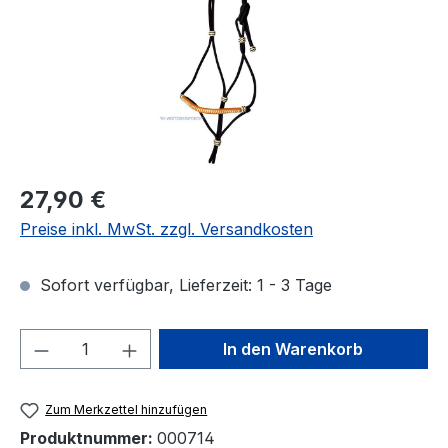
Regulärer Preis:
27,90 €
Preise inkl. MwSt. zzgl. Versandkosten
Sofort verfügbar, Lieferzeit: 1 - 3 Tage
Produkt Anzahl: Gib den gewünschten We
In den Warenkorb
Zum Merkzettel hinzufügen
Produktnummer:
000714