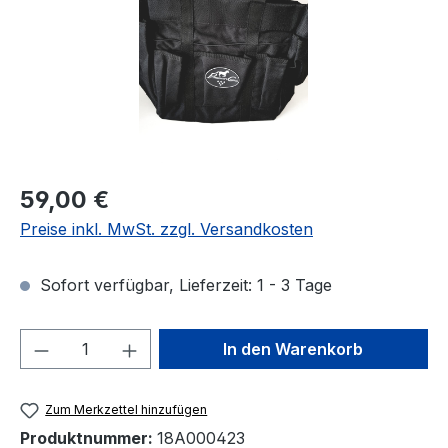
Regulärer Preis:
59,00 €
Preise inkl. MwSt. zzgl. Versandkosten
Sofort verfügbar, Lieferzeit: 1 - 3 Tage
Produkt Anzahl: Gib den gewünschten We
In den Warenkorb
Zum Merkzettel hinzufügen
Produktnummer:
18A000423