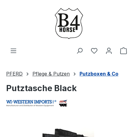
Zum Hauptinhalt springen
Du hast 0 Produ
Ware
PFERD
Pflege & Putzen
Putzboxen & Co
Putztasche Black
Bildergalerie überspringen