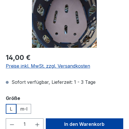
Regulärer Preis:
14,00 €
Preise inkl. MwSt. zzgl. Versandkosten
Sofort verfügbar, Lieferzeit: 1 - 3 Tage
auswählen
Größe
L
m-l
Produkt Anzahl: Gib den gewünschten We
In den Warenkorb