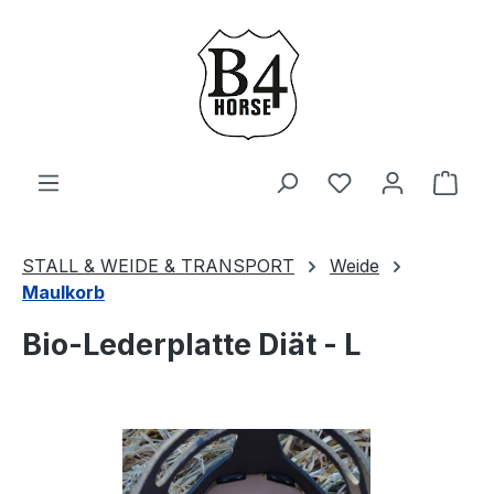
Zum Hauptinhalt springen
Du hast 0 Produ
Ware
STALL & WEIDE & TRANSPORT
Weide
Maulkorb
Bio-Lederplatte Diät - L
Bildergalerie überspringen