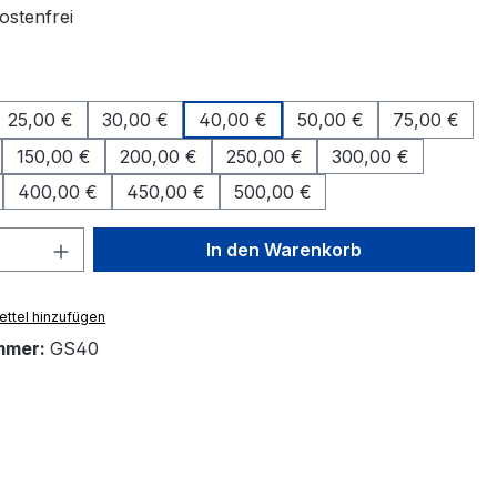
stenfrei
uswählen
25,00 €
30,00 €
40,00 €
50,00 €
75,00 €
150,00 €
200,00 €
250,00 €
300,00 €
400,00 €
450,00 €
500,00 €
 Anzahl: Gib den gewünschten Wert ein 
In den Warenkorb
ttel hinzufügen
mmer:
GS40