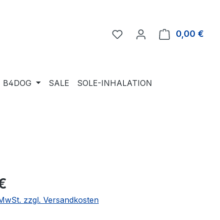
Du hast 0 Produkte auf 
0,00 €
Ware
B4DOG
SALE
SOLE-INHALATION
eis:
€
. MwSt. zzgl. Versandkosten