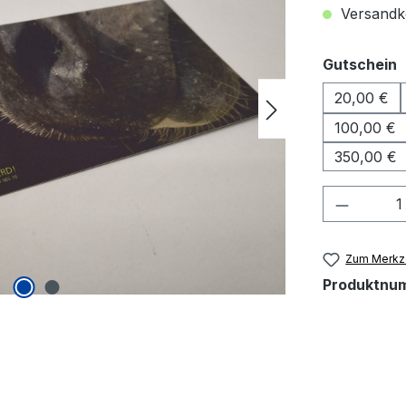
Versandko
a
Gutschein
20,00 €
100,00 €
350,00 €
Produkt
Zum Merkze
Produktnu