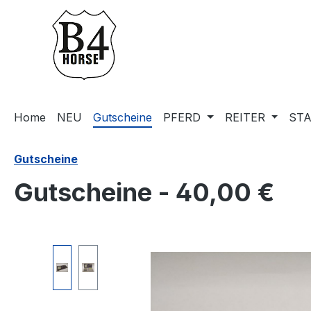
m Hauptinhalt springen
Zur Suche springen
Zur Hauptnavigation springen
Home
NEU
Gutscheine
PFERD
REITER
STA
Gutscheine
Gutscheine - 40,00 €
Bildergalerie überspringen