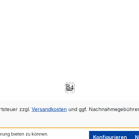
rtsteuer zzgl.
Versandkosten
und ggf. Nachnahmegebühren,
rung bieten zu können.
Konfigurieren
N