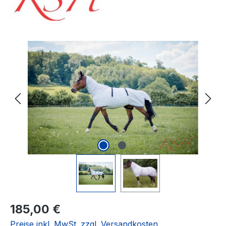
Bildergalerie überspringen
Regulärer Preis:
185,00 €
Preise inkl. MwSt. zzgl. Versandkosten