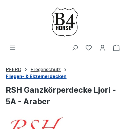
Zum Hauptinhalt springen
Du hast 0 Produ
Ware
PFERD
Fliegenschutz
Fliegen- & Ekzemerdecken
RSH Ganzkörperdecke Ljori -
5A - Araber