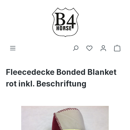
Zum Hauptinhalt springen
Du hast 0 Produ
Ware
Fleecedecke Bonded Blanket
rot inkl. Beschriftung
Bildergalerie überspringen