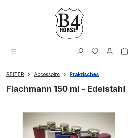
Zum Hauptinhalt springen
Du hast 0 Produ
Ware
REITER
Accessoire
Praktisches
Flachmann 150 ml - Edelstahl
Bildergalerie überspringen