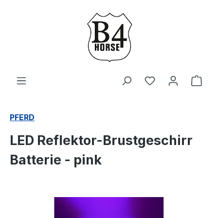
Zum Hauptinhalt springen
Du hast 0 Produ
Ware
PFERD
LED Reflektor-Brustgeschirr
Batterie - pink
Bildergalerie überspringen