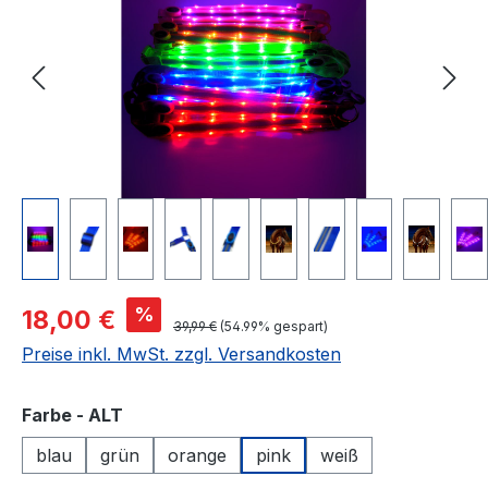
Verkaufspreis:
%
18,00 €
Regulärer Preis:
39,99 €
(54.99% gespart)
Preise inkl. MwSt. zzgl. Versandkosten
auswählen
Farbe - ALT
blau
grün
orange
pink
weiß