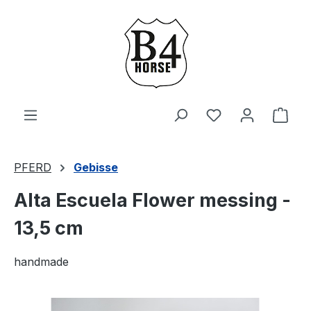
Zum Hauptinhalt springen
Du hast 0 Produ
Ware
PFERD
Gebisse
Alta Escuela Flower messing -
13,5 cm
handmade
Bildergalerie überspringen