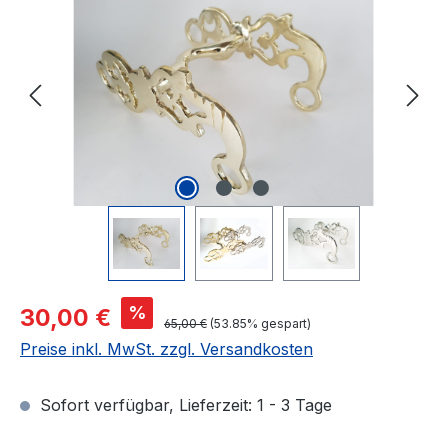
Verkaufspreis:
%
30,00 €
Regulärer Preis:
65,00 €
(53.85% gespart)
Preise inkl. MwSt. zzgl. Versandkosten
Sofort verfügbar, Lieferzeit: 1 - 3 Tage