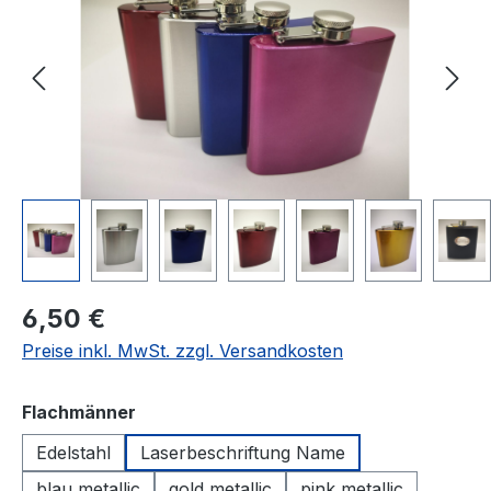
Regulärer Preis:
6,50 €
Preise inkl. MwSt. zzgl. Versandkosten
auswählen
Flachmänner
Edelstahl
Laserbeschriftung Name
blau metallic
gold metallic
pink metallic