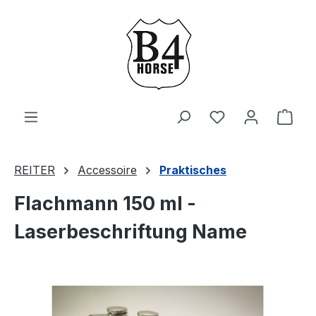
Zum Hauptinhalt springen
Du hast 0 Produ
Ware
REITER
Accessoire
Praktisches
Flachmann 150 ml -
Laserbeschriftung Name
Bildergalerie überspringen