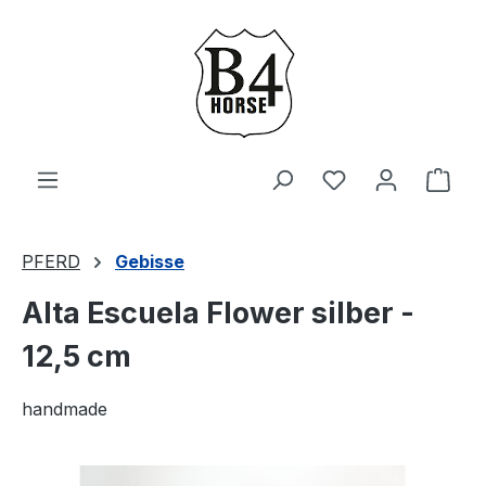
Zum Hauptinhalt springen
Du hast 0 Produ
Ware
PFERD
Gebisse
Alta Escuela Flower silber -
12,5 cm
handmade
Bildergalerie überspringen