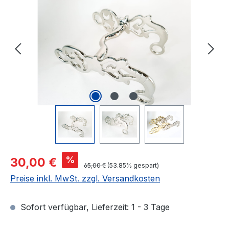
Verkaufspreis:
%
30,00 €
Regulärer Preis:
65,00 €
(53.85% gespart)
Preise inkl. MwSt. zzgl. Versandkosten
Sofort verfügbar, Lieferzeit: 1 - 3 Tage