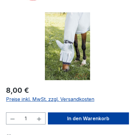
Bildergalerie überspringen
Regulärer Preis:
8,00 €
Preise inkl. MwSt. zzgl. Versandkosten
Produkt Anzahl: Gib den gewünschten We
In den Warenkorb