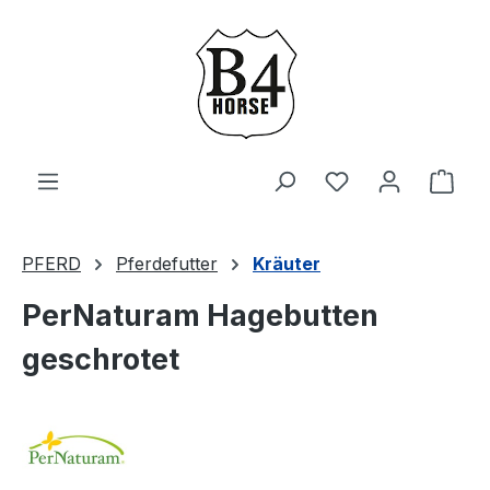
Zum Hauptinhalt springen
Du hast 0 Produ
Ware
PFERD
Pferdefutter
Kräuter
PerNaturam Hagebutten
geschrotet