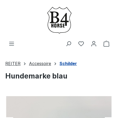
Zum Hauptinhalt springen
Du hast 0 Produ
Ware
REITER
Accessoire
Schilder
Hundemarke blau
Bildergalerie überspringen