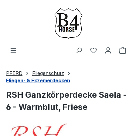
Zum Hauptinhalt springen
Du hast 0 Produ
Ware
PFERD
Fliegenschutz
Fliegen- & Ekzemerdecken
RSH Ganzkörperdecke Saela -
6 - Warmblut, Friese