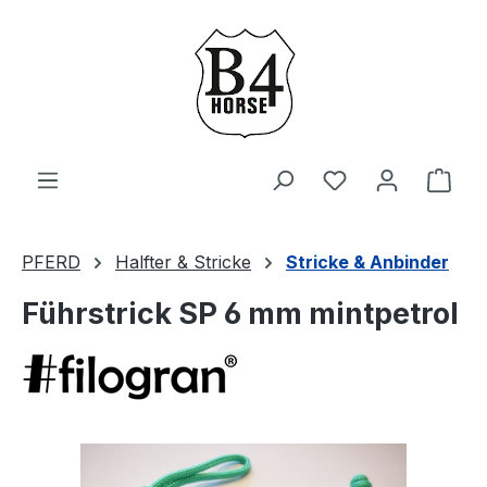
Zum Hauptinhalt springen
Du hast 0 Produ
Ware
PFERD
Halfter & Stricke
Stricke & Anbinder
Führstrick SP 6 mm mintpetrol
Bildergalerie überspringen