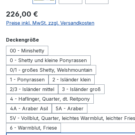
Regulärer Preis:
226,00 €
Preise inkl. MwSt. zzgl. Versandkosten
auswählen
Deckengröße
00 - Minishetty
0 - Shetty und kleine Ponyrassen
0/1 - großes Shetty, Welshmountain
1 - Ponyrassen
2 - Isländer klein
2/3 - Isländer mittel
3 - Isländer groß
4 - Haflinger, Quarter, dt. Reitpony
4A - Araber Asil
5A - Araber
5V - Vollblut, Quarter, leichtes Warmblut, leichter Frie
6 - Warmblut, Friese