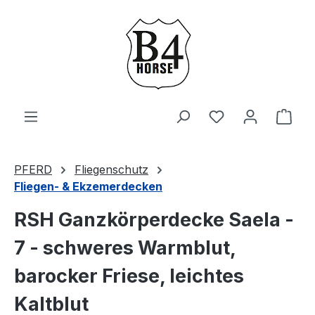
Zum Hauptinhalt springen
Du hast 0 Produ
Ware
PFERD
Fliegenschutz
Fliegen- & Ekzemerdecken
RSH Ganzkörperdecke Saela -
7 - schweres Warmblut,
barocker Friese, leichtes
Kaltblut