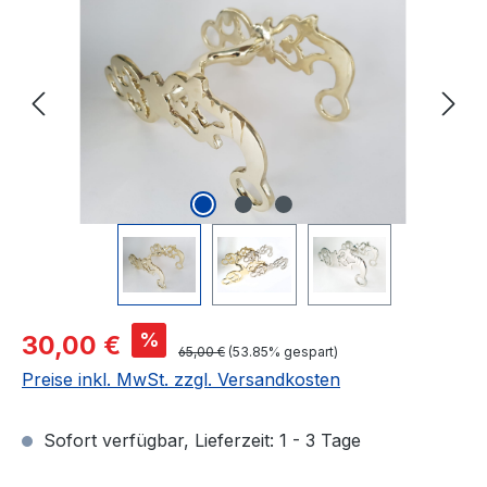
Verkaufspreis:
%
30,00 €
Regulärer Preis:
65,00 €
(53.85% gespart)
Preise inkl. MwSt. zzgl. Versandkosten
Sofort verfügbar, Lieferzeit: 1 - 3 Tage