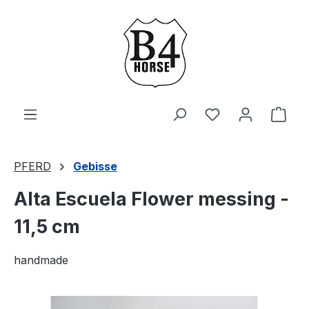
Zum Hauptinhalt springen
Du hast 0 Produ
Ware
PFERD
Gebisse
Alta Escuela Flower messing -
11,5 cm
handmade
Bildergalerie überspringen