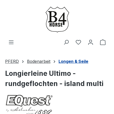
Zum Hauptinhalt springen
Du hast 0 Produ
Ware
PFERD
Bodenarbeit
Longen & Seile
Longierleine Ultimo -
rundgeflochten - island multi