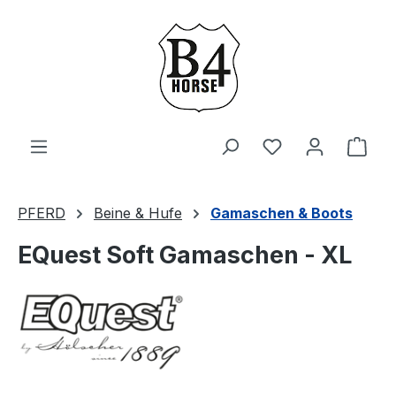
Zum Hauptinhalt springen
Du hast 0 Produ
Ware
PFERD
Beine & Hufe
Gamaschen & Boots
EQuest Soft Gamaschen - XL