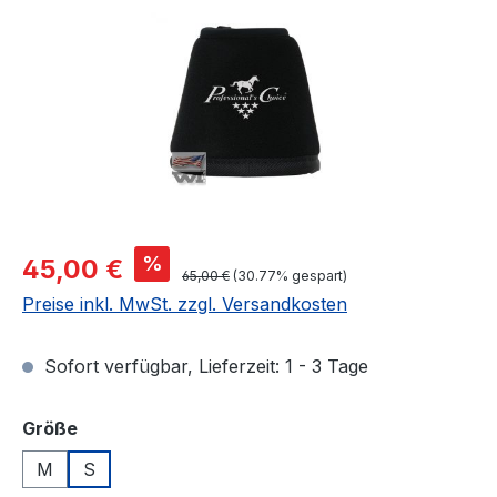
Verkaufspreis:
%
45,00 €
Regulärer Preis:
65,00 €
(30.77% gespart)
Preise inkl. MwSt. zzgl. Versandkosten
Sofort verfügbar, Lieferzeit: 1 - 3 Tage
auswählen
Größe
M
S