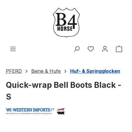
Zum Hauptinhalt springen
Du hast 0 Produ
Ware
PFERD
Beine & Hufe
Huf- & Springglocken
Quick-wrap Bell Boots Black -
S
Bildergalerie überspringen