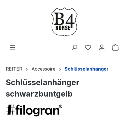
Zum Hauptinhalt springen
Du hast 0 Produ
Ware
REITER
Accessoire
Schlüsselanhänger
Schlüsselanhänger
schwarzbuntgelb
Bildergalerie überspringen