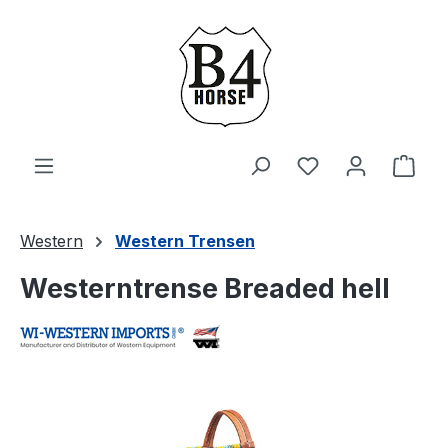
Zum Hauptinhalt springen
Du hast 0 Produ
Ware
Western
Western Trensen
Westerntrense Breaded hell
Bildergalerie überspringen