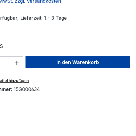
. MwSt. zzgl. Versandkosten
fügbar, Lieferzeit: 1 - 3 Tage
ählen
S
 Anzahl: Gib den gewünschten Wert ein 
In den Warenkorb
ttel hinzufügen
mmer:
15G000634