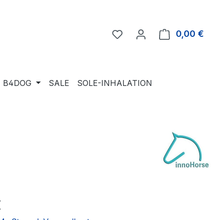
Du hast 0 Produkte auf 
0,00 €
Ware
B4DOG
SALE
SOLE-INHALATION
eis:
€