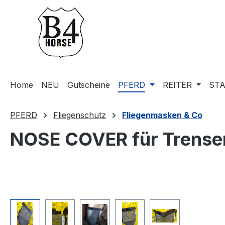
m Hauptinhalt springen
Zur Suche springen
Zur Hauptnavigation springen
Home
NEU
Gutscheine
PFERD
REITER
STA
PFERD
Fliegenschutz
Fliegenmasken & Co
NOSE COVER für Trensen
Bildergalerie überspringen