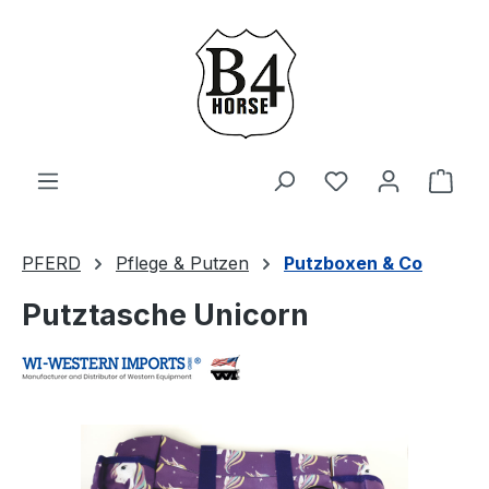
Zum Hauptinhalt springen
Du hast 0 Produ
Ware
PFERD
Pflege & Putzen
Putzboxen & Co
Putztasche Unicorn
Bildergalerie überspringen