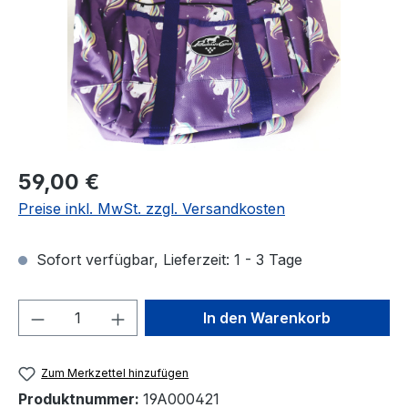
Regulärer Preis:
59,00 €
Preise inkl. MwSt. zzgl. Versandkosten
Sofort verfügbar, Lieferzeit: 1 - 3 Tage
Produkt Anzahl: Gib den gewünschten We
In den Warenkorb
Zum Merkzettel hinzufügen
Produktnummer:
19A000421