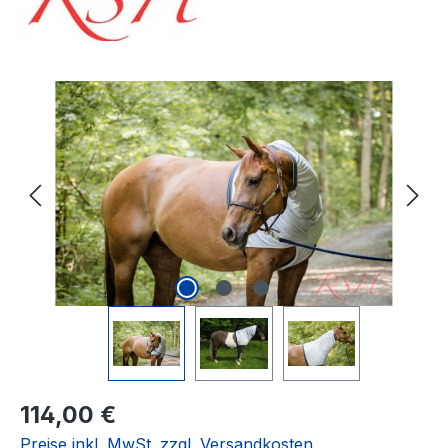
Bildergalerie überspringen
Regulärer Preis:
114,00 €
Preise inkl. MwSt. zzgl. Versandkosten