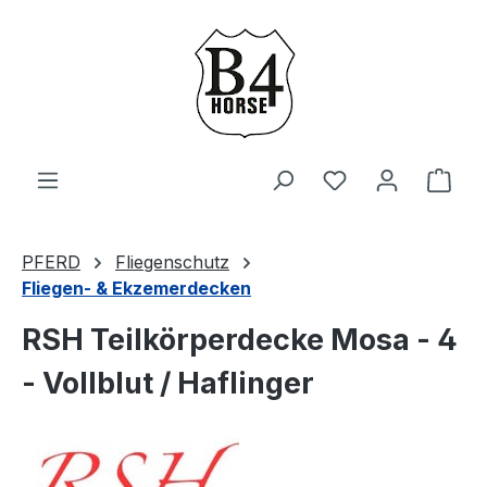
Zum Hauptinhalt springen
Du hast 0 Produ
Ware
PFERD
Fliegenschutz
Fliegen- & Ekzemerdecken
RSH Teilkörperdecke Mosa - 4
- Vollblut / Haflinger