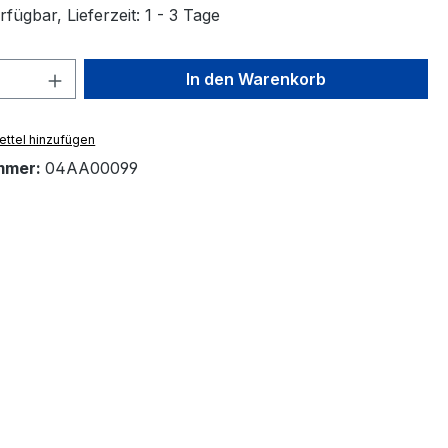
fügbar, Lieferzeit: 1 - 3 Tage
 Anzahl: Gib den gewünschten Wert ein 
In den Warenkorb
ttel hinzufügen
mmer:
04AA00099