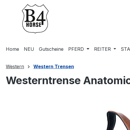
m Hauptinhalt springen
Zur Suche springen
Zur Hauptnavigation springen
Home
NEU
Gutscheine
PFERD
REITER
STA
Western
Western Trensen
Westerntrense Anatomic
Bildergalerie überspringen