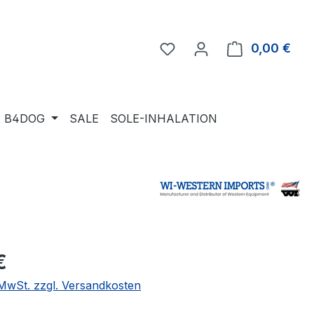
Du hast 0 Produkte auf 
0,00 €
Ware
B4DOG
SALE
SOLE-INHALATION
eis:
€
. MwSt. zzgl. Versandkosten