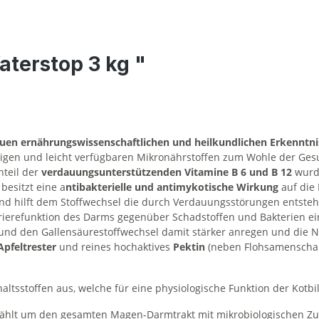
terstop 3 kg "
uen ernährungswissenschaftlichen und heilkundlichen Erkenntn
tigen und leicht verfügbaren Mikronährstoffen zum Wohle der Gesu
nteil der
verdauungsunterstützenden Vitamine B 6 und B 12
wurd
esitzt eine a
ntibakterielle und antimykotische Wirkung
auf die
d hilft dem Stoffwechsel die durch Verdauungsstörungen entstehen
erefunktion des Darms gegenüber Schadstoffen und Bakterien eine
nd den Gallensäurestoffwechsel damit stärker anregen und die Ni
Apfeltrester
und reines hochaktives
Pektin
(neben Flohsamenschal
altsstoffen aus, welche für eine physiologische Funktion der Kot
hlt um den gesamten Magen-Darmtrakt mit mikrobiologischen Zus