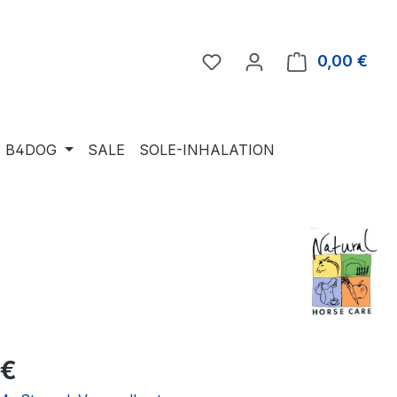
Du hast 0 Produkte auf 
0,00 €
Ware
B4DOG
SALE
SOLE-INHALATION
eis:
 €