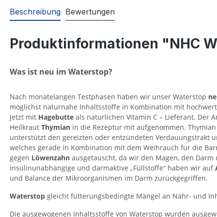
Beschreibung
Bewertungen
Produktinformationen "NHC Wa
Was ist neu im Waterstop?
Nach monatelangen Testphasen haben wir unser Waterstop
ne
möglichst naturnahe Inhaltsstoffe in Kombination mit hochwer
Jetzt mit
Hagebutte
als natürlichen Vitamin C – Lieferant. Der A
Heilkraut
Thymian
in die Rezeptur mit aufgenommen. Thymian b
unterstützt den gereizten oder entzündeten Verdauungstrakt un
welches gerade in Kombination mit dem Weihrauch für die Barri
gegen
Löwenzahn
ausgetauscht, da wir den Magen, den Darm u
insulinunabhängige und darmaktive „Füllstoffe“ haben wir auf
und Balance der Mikroorganismen im Darm zurückgegriffen.
Waterstop
gleicht fütterungsbedingte Mängel an Nähr- und Inh
Die ausgewogenen Inhaltsstoffe von Waterstop wurden ausgewä