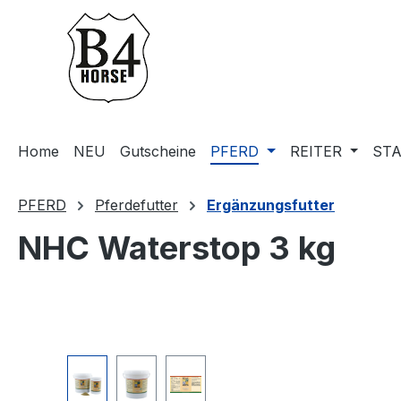
m Hauptinhalt springen
Zur Suche springen
Zur Hauptnavigation springen
Home
NEU
Gutscheine
PFERD
REITER
STA
PFERD
Pferdefutter
Ergänzungsfutter
NHC Waterstop 3 kg
Bildergalerie überspringen