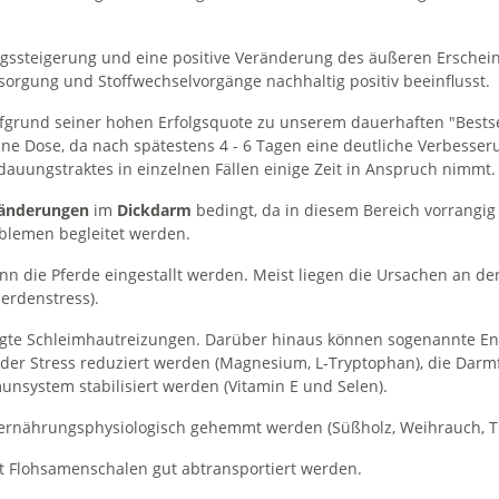
ngssteigerung und eine positive Veränderung des äußeren Erschei
orgung und Stoffwechselvorgänge nachhaltig positiv beeinflusst.
grund seiner hohen Erfolgsquote zu unserem dauerhaften "Bestselle
ine Dose, da nach spätestens 4 - 6 Tagen eine deutliche Verbesseru
dauungstraktes in einzelnen Fällen einige Zeit in Anspruch nimmt.
änderungen
im
Dickdarm
bedingt, da in diesem Bereich vorrangig
blemen begleitet werden.
nn die Pferde eingestallt werden. Meist liegen die Ursachen an d
erdenstress).
ingte Schleimhautreizungen. Darüber hinaus können sogenannte En
der Stress reduziert werden (Magnesium, L-Tryptophan), die Darmflo
nsystem stabilisiert werden (Vitamin E und Selen).
 ernährungsphysiologisch gehemmt werden (Süßholz, Weihrauch, T
it Flohsamenschalen gut abtransportiert werden.