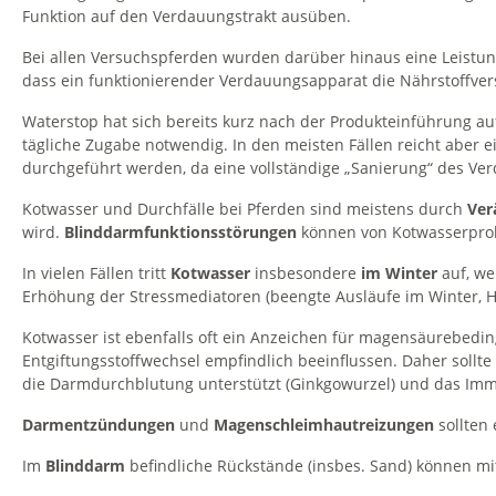
Funktion auf den Verdauungstrakt ausüben.
Bei allen Versuchspferden wurden darüber hinaus eine Leistu
dass ein funktionierender Verdauungsapparat die Nährstoffvers
Waterstop hat sich bereits kurz nach der Produkteinführung auf
tägliche Zugabe notwendig. In den meisten Fällen reicht aber e
durchgeführt werden, da eine vollständige „Sanierung“ des Ver
Kotwasser und Durchfälle bei Pferden sind meistens durch
Ver
wird.
Blinddarmfunktionsstörungen
können von Kotwasserpro
In vielen Fällen tritt
Kotwasser
insbesondere
im Winter
auf, we
Erhöhung der Stressmediatoren (beengte Ausläufe im Winter, H
Kotwasser ist ebenfalls oft ein Anzeichen für magensäurebed
Entgiftungsstoffwechsel empfindlich beeinflussen. Daher sollte 
die Darmdurchblutung unterstützt (Ginkgowurzel) und das Immu
Darmentzündungen
und
Magenschleimhautreizungen
sollten
Im
Blinddarm
befindliche Rückstände (insbes. Sand) können m