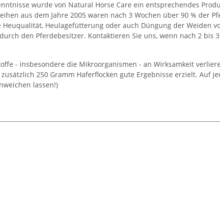
ntnisse wurde von Natural Horse Care ein entsprechendes Produk
reihen aus dem Jahre 2005 waren nach 3 Wochen über 90 % der Pfe
die Heuqualität, Heulagefütterung oder auch Düngung der Weiden v
rch den Pferdebesitzer. Kontaktieren Sie uns, wenn nach 2 bis 3 
tsstoffe - insbesondere die Mikroorganismen - an Wirksamkeit verl
zusätzlich 250 Gramm Haferflocken gute Ergebnisse erzielt. Auf jed
inweichen lassen!)