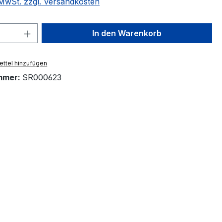
. MwSt. zzgl. Versandkosten
 Anzahl: Gib den gewünschten Wert ein 
In den Warenkorb
ttel hinzufügen
mmer:
SR000623